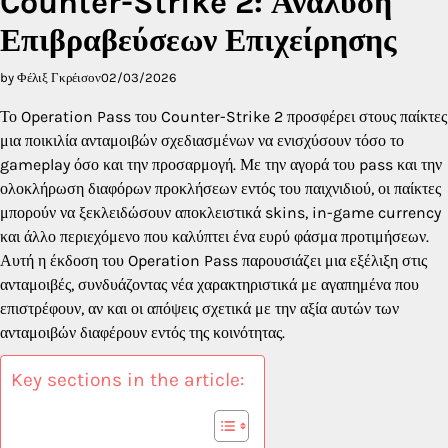
Counter-Strike 2: Ανάλυση
Επιβραβεύσεων Επιχείρησης
by Φέλιξ Γκρέισον
02/03/2026
Το Operation Pass του Counter-Strike 2 προσφέρει στους παίκτες
μια ποικιλία ανταμοιβών σχεδιασμένων να ενισχύσουν τόσο το
gameplay όσο και την προσαρμογή. Με την αγορά του pass και την
ολοκλήρωση διαφόρων προκλήσεων εντός του παιχνιδιού, οι παίκτες
μπορούν να ξεκλειδώσουν αποκλειστικά skins, in-game currency
και άλλο περιεχόμενο που καλύπτει ένα ευρύ φάσμα προτιμήσεων.
Αυτή η έκδοση του Operation Pass παρουσιάζει μια εξέλιξη στις
ανταμοιβές, συνδυάζοντας νέα χαρακτηριστικά με αγαπημένα που
επιστρέφουν, αν και οι απόψεις σχετικά με την αξία αυτών των
ανταμοιβών διαφέρουν εντός της κοινότητας.
Key sections in the article: