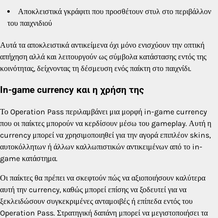
Αποκλειστικά γκράφιτι που προσθέτουν στυλ στο περιβάλλον
του παιχνιδιού
Αυτά τα αποκλειστικά αντικείμενα όχι μόνο ενισχύουν την οπτική
απήχηση αλλά και λειτουργούν ως σύμβολα κατάστασης εντός της
κοινότητας, δείχνοντας τη δέσμευση ενός παίκτη στο παιχνίδι.
In-game currency και η χρήση της
Το Operation Pass περιλαμβάνει μια μορφή in-game currency
που οι παίκτες μπορούν να κερδίσουν μέσω του gameplay. Αυτή η
currency μπορεί να χρησιμοποιηθεί για την αγορά επιπλέον skins,
αυτοκόλλητων ή άλλων καλλωπιστικών αντικειμένων από το in-
game κατάστημα.
Οι παίκτες θα πρέπει να σκεφτούν πώς να αξιοποιήσουν καλύτερα
αυτή την currency, καθώς μπορεί επίσης να ξοδευτεί για να
ξεκλειδώσουν συγκεκριμένες ανταμοιβές ή επίπεδα εντός του
Operation Pass. Στρατηγική δαπάνη μπορεί να μεγιστοποιήσει τα