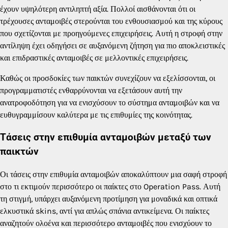
έχουν υψηλότερη αντιληπτή αξία. Πολλοί αισθάνονται ότι οι
τρέχουσες ανταμοιβές στερούνται του ενθουσιασμού και της κύρους
που σχετίζονται με προηγούμενες επιχειρήσεις. Αυτή η στροφή στην
αντίληψη έχει οδηγήσει σε αυξανόμενη ζήτηση για πιο αποκλειστικές
και επιδραστικές ανταμοιβές σε μελλοντικές επιχειρήσεις.
Καθώς οι προσδοκίες των παικτών συνεχίζουν να εξελίσσονται, οι
προγραμματιστές ενθαρρύνονται να εξετάσουν αυτή την
ανατροφοδότηση για να ενισχύσουν το σύστημα ανταμοιβών και να
ευθυγραμμίσουν καλύτερα με τις επιθυμίες της κοινότητας.
Τάσεις στην επιθυμία ανταμοιβών μεταξύ των
παικτών
Οι τάσεις στην επιθυμία ανταμοιβών αποκαλύπτουν μια σαφή στροφή
στο τι εκτιμούν περισσότερο οι παίκτες στο Operation Pass. Αυτή
τη στιγμή, υπάρχει αυξανόμενη προτίμηση για μοναδικά και οπτικά
ελκυστικά skins, αντί για απλώς σπάνια αντικείμενα. Οι παίκτες
αναζητούν ολοένα και περισσότερο ανταμοιβές που ενισχύουν το