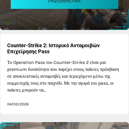
Counter-Strike 2: Ιστορικό Ανταμοιβών
Επιχείρησης Pass
Το Operation Pass του Counter-Strike 2 είναι μια
premium δυνατότητα που παρέχει στους παίκτες πρόσβαση
σε αποκλειστικές ανταμοιβές και περιεχόμενο μέσω της
συμμετοχής τους στο παιχνίδι. Με την αγορά του pass, οι
παίκτες μπορούν να…
04/03/2026