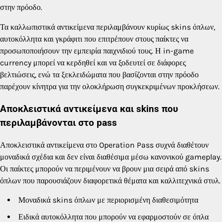
στην πρόοδο.
Τα καλλωπιστικά αντικείμενα περιλαμβάνουν κυρίως skins όπλων,
αυτοκόλλητα και γκράφιτι που επιτρέπουν στους παίκτες να
προσωποποιήσουν την εμπειρία παιχνιδιού τους. Η in-game
currency μπορεί να κερδηθεί και να ξοδευτεί σε διάφορες
βελτιώσεις, ενώ τα ξεκλειδώματα που βασίζονται στην πρόοδο
παρέχουν κίνητρα για την ολοκλήρωση συγκεκριμένων προκλήσεων.
Αποκλειστικά αντικείμενα και skins που
περιλαμβάνονται στο pass
Αποκλειστικά αντικείμενα στο Operation Pass συχνά διαθέτουν
μοναδικά σχέδια και δεν είναι διαθέσιμα μέσω κανονικού gameplay.
Οι παίκτες μπορούν να περιμένουν να βρουν μια σειρά από skins
όπλων που παρουσιάζουν διαφορετικά θέματα και καλλιτεχνικά στυλ.
Μοναδικά skins όπλων με περιορισμένη διαθεσιμότητα
Ειδικά αυτοκόλλητα που μπορούν να εφαρμοστούν σε όπλα