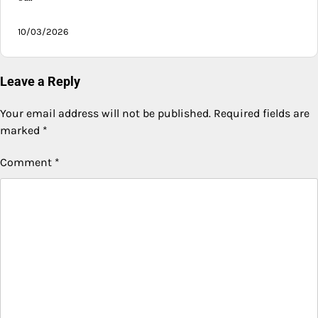
10/03/2026
Leave a Reply
Your email address will not be published.
Required fields are
marked
*
Comment
*