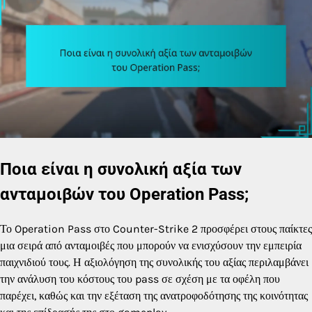
Ποια είναι η συνολική αξία των
ανταμοιβών του Operation Pass;
Το Operation Pass στο Counter-Strike 2 προσφέρει στους παίκτες
μια σειρά από ανταμοιβές που μπορούν να ενισχύσουν την εμπειρία
παιχνιδιού τους. Η αξιολόγηση της συνολικής του αξίας περιλαμβάνει
την ανάλυση του κόστους του pass σε σχέση με τα οφέλη που
παρέχει, καθώς και την εξέταση της ανατροφοδότησης της κοινότητας