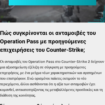
Πώς συγκρίνονται οι ανταμοιβές του
Operation Pass με προηγούμενες
επιχειρήσεις του Counter-Strike;
Οι ανταμοιβές του Operation Pass στο Counter-Strike 2 δείχνουν
μια αξιοσημείωτη εξέλιξη σε σύγκριση με προηγούμενες
επιχειρήσεις, με ένα μείγμα νέων χαρακτηριστικών και αγαπημένων
που επιστρέφουν. Ενώ ορισμένοι παίκτες εκτιμούν το νέο
περιεχόμενο, άλλοι αισθάνονται ότι η αξία των ανταμοιβών έχει
κυμανθεί, αντικατοπτρίζοντας τις μεταβαλλόμενες προσδοκίες και τη
διάθεση της κοινότητας.