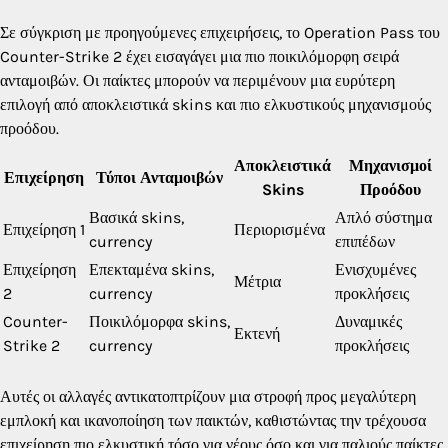
Σε σύγκριση με προηγούμενες επιχειρήσεις, το Operation Pass του
Counter-Strike 2 έχει εισαγάγει μια πιο ποικιλόμορφη σειρά
ανταμοιβών. Οι παίκτες μπορούν να περιμένουν μια ευρύτερη
επιλογή από αποκλειστικά skins και πιο ελκυστικούς μηχανισμούς
προόδου.
Αποκλειστικά
Μηχανισμοί
Επιχείρηση
Τύποι Ανταμοιβών
Skins
Προόδου
Βασικά skins,
Απλό σύστημα
Επιχείρηση 1
Περιορισμένα
currency
επιπέδων
Επιχείρηση
Επεκταμένα skins,
Ενισχυμένες
Μέτρια
2
currency
προκλήσεις
Counter-
Ποικιλόμορφα skins,
Δυναμικές
Εκτενή
Strike 2
currency
προκλήσεις
Αυτές οι αλλαγές αντικατοπτρίζουν μια στροφή προς μεγαλύτερη
εμπλοκή και ικανοποίηση των παικτών, καθιστώντας την τρέχουσα
επιχείρηση πιο ελκυστική τόσο για νέους όσο και για παλιούς παίκτες.