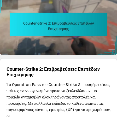
Counter-Strike 2: Επιβραβεύσεις Επιπέδων
Επιχείρησης
Το Operation Pass του Counter-Strike 2 προσφέρει στους
παίκτες έναν οργανωμένο τρόπο να ξεκλειδώσουν μια
ποικιλία ανταμοιβών ολοκληρώνοντας αποστολές και
προκλήσεις. Με πολλαπλά επίπεδα, το καθένα απαιτώντας
συγκεκριμένους πόντους εμπειρίας (XP) για να προχωρήσουν,
οι…