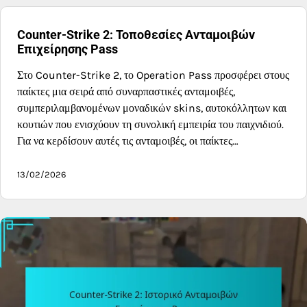
Counter-Strike 2: Τοποθεσίες Ανταμοιβών
Επιχείρησης Pass
Στο Counter-Strike 2, το Operation Pass προσφέρει στους
παίκτες μια σειρά από συναρπαστικές ανταμοιβές,
συμπεριλαμβανομένων μοναδικών skins, αυτοκόλλητων και
κουτιών που ενισχύουν τη συνολική εμπειρία του παιχνιδιού.
Για να κερδίσουν αυτές τις ανταμοιβές, οι παίκτες…
13/02/2026