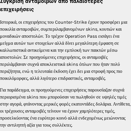
Σύγκριση ανταμοιβών από παλαιότερες
επιχειρήσεις
Ιστορικά, οι επιχειρήσεις του Counter-Strike έχουν προσφέρει μια
ποικιλία ανταμοιβών, συμπεριλαμβανομένων skins, κουτιών και
μοναδικών αποστολών. Το τρέχον Operation Pass εισάγει ένα
μείγμα αυτών των στοιχείων αλλά δίνει μεγαλύτερη έμφαση σε
καλλωπιστικά αντικείμενα και την εμπλοκή των παικτών μέσω
αποστολών. Σε προηγούμενες επιχειρήσεις, οι ανταμοιβές
περιλάμβαναν συχνά αποκλειστικά skins όπλων που ήταν πολύ
περιζήτητα, ενώ η τελευταία έκδοση έχει δει μια στροφή προς πιο
ποικιλόμορφες, αλλά λιγότερο επιδραστικές, ανταμοιβές.
Για παράδειγμα, οι προηγούμενες επιχειρήσεις παρουσίαζαν συχνά
περιορισμένα skins που μπορούσαν να πωληθούν σε υψηλές τιμές
στην αγορά, φτάνοντας μερικές φορές εκατοντάδες δολάρια. Αντίθετα,
οι τρέχουσες ανταμοιβές τείνουν να έχουν χαμηλότερες τιμές,
προσελκύοντας ένα ευρύτερο κοινό αλλά ενδεχομένως μειώνοντας
την αντιληπτή αξία για τους συλλέκτες.