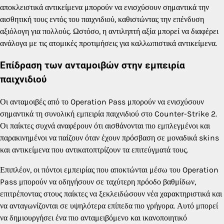
αποκλειστικά αντικείμενα μπορούν να ενισχύσουν σημαντικά την
αισθητική τους εντός του παιχνιδιού, καθιστώντας την επένδυση
αξιόλογη για πολλούς. Ωστόσο, η αντιληπτή αξία μπορεί να διαφέρει
ανάλογα με τις ατομικές προτιμήσεις για καλλωπιστικά αντικείμενα.
Επίδραση των ανταμοιβών στην εμπειρία
παιχνιδιού
Οι ανταμοιβές από το Operation Pass μπορούν να ενισχύσουν
σημαντικά τη συνολική εμπειρία παιχνιδιού στο Counter-Strike 2.
Οι παίκτες συχνά αναφέρουν ότι αισθάνονται πιο εμπλεγμένοι και
παρακινημένοι να παίζουν όταν έχουν πρόσβαση σε μοναδικά skins
και αντικείμενα που αντικατοπτρίζουν τα επιτεύγματά τους.
Επιπλέον, οι πόντοι εμπειρίας που αποκτώνται μέσω του Operation
Pass μπορούν να οδηγήσουν σε ταχύτερη πρόοδο βαθμίδων,
επιτρέποντας στους παίκτες να ξεκλειδώσουν νέα χαρακτηριστικά και
να ανταγωνίζονται σε υψηλότερα επίπεδα πιο γρήγορα. Αυτό μπορεί
να δημιουργήσει ένα πιο ανταμειβόμενο και ικανοποιητικό