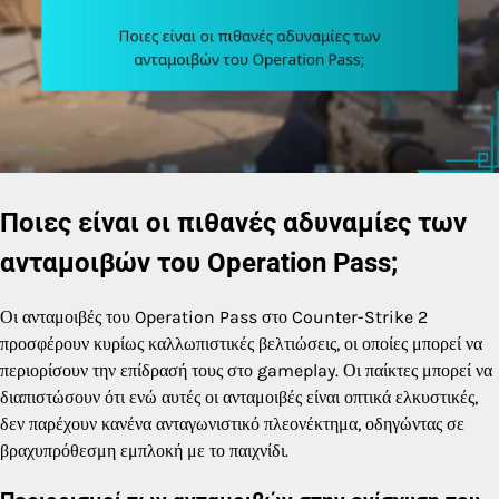
Ποιες είναι οι πιθανές αδυναμίες των
ανταμοιβών του Operation Pass;
Οι ανταμοιβές του Operation Pass στο Counter-Strike 2
προσφέρουν κυρίως καλλωπιστικές βελτιώσεις, οι οποίες μπορεί να
περιορίσουν την επίδρασή τους στο gameplay. Οι παίκτες μπορεί να
διαπιστώσουν ότι ενώ αυτές οι ανταμοιβές είναι οπτικά ελκυστικές,
δεν παρέχουν κανένα ανταγωνιστικό πλεονέκτημα, οδηγώντας σε
βραχυπρόθεσμη εμπλοκή με το παιχνίδι.