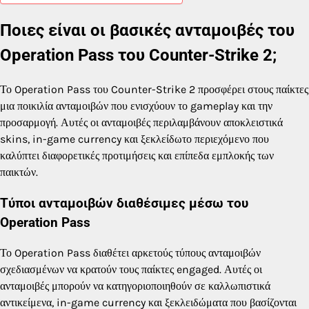
Ποιες είναι οι βασικές ανταμοιβές του
Operation Pass του Counter-Strike 2;
Το Operation Pass του Counter-Strike 2 προσφέρει στους παίκτες
μια ποικιλία ανταμοιβών που ενισχύουν το gameplay και την
προσαρμογή. Αυτές οι ανταμοιβές περιλαμβάνουν αποκλειστικά
skins, in-game currency και ξεκλείδωτο περιεχόμενο που
καλύπτει διαφορετικές προτιμήσεις και επίπεδα εμπλοκής των
παικτών.
Τύποι ανταμοιβών διαθέσιμες μέσω του
Operation Pass
Το Operation Pass διαθέτει αρκετούς τύπους ανταμοιβών
σχεδιασμένων να κρατούν τους παίκτες engaged. Αυτές οι
ανταμοιβές μπορούν να κατηγοριοποιηθούν σε καλλωπιστικά
αντικείμενα, in-game currency και ξεκλειδώματα που βασίζονται