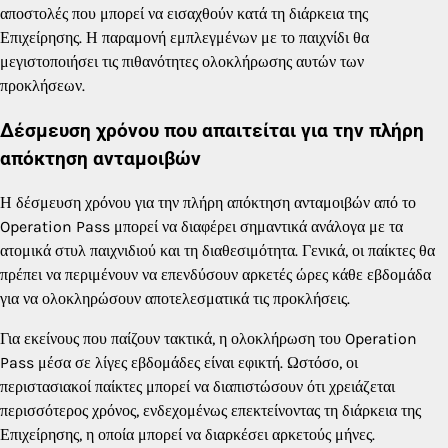
αποστολές που μπορεί να εισαχθούν κατά τη διάρκεια της
Επιχείρησης. Η παραμονή εμπλεγμένων με το παιχνίδι θα
μεγιστοποιήσει τις πιθανότητες ολοκλήρωσης αυτών των
προκλήσεων.
Δέσμευση χρόνου που απαιτείται για την πλήρη
απόκτηση ανταμοιβών
Η δέσμευση χρόνου για την πλήρη απόκτηση ανταμοιβών από το
Operation Pass μπορεί να διαφέρει σημαντικά ανάλογα με τα
ατομικά στυλ παιχνιδιού και τη διαθεσιμότητα. Γενικά, οι παίκτες θα
πρέπει να περιμένουν να επενδύσουν αρκετές ώρες κάθε εβδομάδα
για να ολοκληρώσουν αποτελεσματικά τις προκλήσεις.
Για εκείνους που παίζουν τακτικά, η ολοκλήρωση του Operation
Pass μέσα σε λίγες εβδομάδες είναι εφικτή. Ωστόσο, οι
περιστασιακοί παίκτες μπορεί να διαπιστώσουν ότι χρειάζεται
περισσότερος χρόνος, ενδεχομένως επεκτείνοντας τη διάρκεια της
Επιχείρησης, η οποία μπορεί να διαρκέσει αρκετούς μήνες.