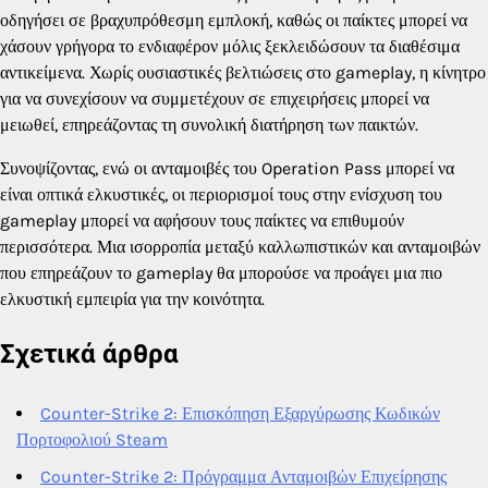
οδηγήσει σε βραχυπρόθεσμη εμπλοκή, καθώς οι παίκτες μπορεί να
χάσουν γρήγορα το ενδιαφέρον μόλις ξεκλειδώσουν τα διαθέσιμα
αντικείμενα. Χωρίς ουσιαστικές βελτιώσεις στο gameplay, η κίνητρο
για να συνεχίσουν να συμμετέχουν σε επιχειρήσεις μπορεί να
μειωθεί, επηρεάζοντας τη συνολική διατήρηση των παικτών.
Συνοψίζοντας, ενώ οι ανταμοιβές του Operation Pass μπορεί να
είναι οπτικά ελκυστικές, οι περιορισμοί τους στην ενίσχυση του
gameplay μπορεί να αφήσουν τους παίκτες να επιθυμούν
περισσότερα. Μια ισορροπία μεταξύ καλλωπιστικών και ανταμοιβών
που επηρεάζουν το gameplay θα μπορούσε να προάγει μια πιο
ελκυστική εμπειρία για την κοινότητα.
Σχετικά άρθρα
Counter-Strike 2: Επισκόπηση Εξαργύρωσης Κωδικών
Πορτοφολιού Steam
Counter-Strike 2: Πρόγραμμα Ανταμοιβών Επιχείρησης