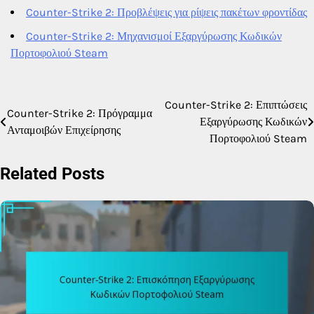
Counter-Strike 2: Προβλέψεις για ρίψεις πακέτων φροντίδας
Counter-Strike 2: Μηχανισμοί Εξαργύρωσης Κωδικών
Πορτοφολιού Steam
Counter-Strike 2: Επιπτώσεις
Post
Counter-Strike 2: Πρόγραμμα
Εξαργύρωσης Κωδικών
Ανταμοιβών Επιχείρησης
navigation
Πορτοφολιού Steam
Related Posts